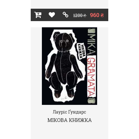
960 ₴
1200 ₴
Лауріс Ґундарс
МІКОВА КНИЖКА