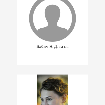
Бабич Н. Д. та ін.