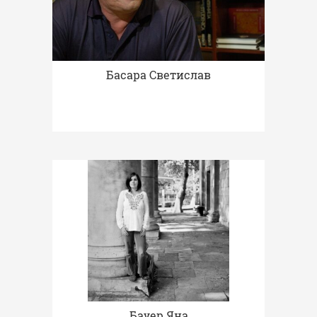
Басара Светислав
Бауер Яна