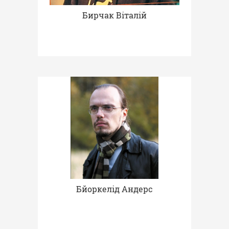
Бирчак Віталій
Бйоркелід Андерс