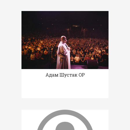
Адам Шустак OP