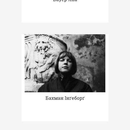
Бахман Інґеборґ