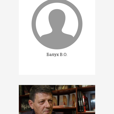
Балух В.О.