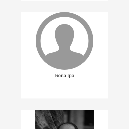
Бова Іра