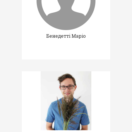
Бенедетті Маріо