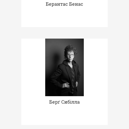
Берантас Бенас
Берґ Сибілла