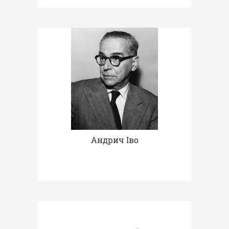
Андрич Іво