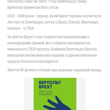
спочатку саме як поет. Утім найбільшу славу
Брехтові принесли його п'єси.
1933 - 1948 роки - період, який Брехт провів спочатку в
Австрії та Швейцарії, потім у Данії, Швеції, Фінляндії,
пізніше - у США.
За життя Брехт став лауреатом національних і
міжнародних премій, його обрали президентом
німецького ПЕН-центру. Книжки Бертольда Брехта
виходили великими накладами, а драми набували
щоразу більшої популярності.
Життя 58-річного літератора перевав серцевий напад.