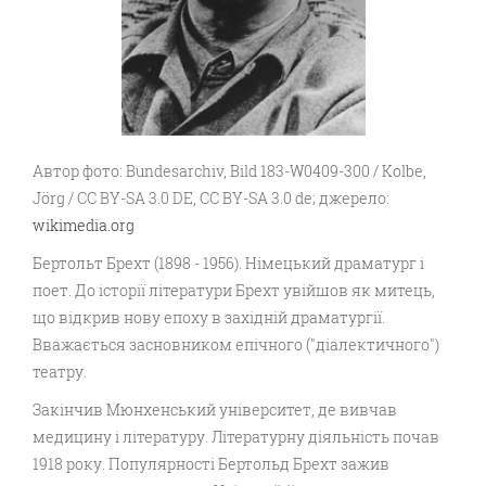
Автор фото: Bundesarchiv, Bild 183-W0409-300 / Kolbe,
Jörg / CC BY-SA 3.0 DE, CC BY-SA 3.0 de; джерело:
wikimedia.org
Бертольт Брехт (1898 - 1956). Німецький драматург і
поет. До історії літератури Брехт увійшов як митець,
що відкрив нову епоху в західній драматургії.
Вважається засновником епічного ("діалектичного")
театру.
Закінчив Мюнхенський університет, де вивчав
медицину і літературу. Літературну діяльність почав
1918 року. Популярності Бертольд Брехт зажив