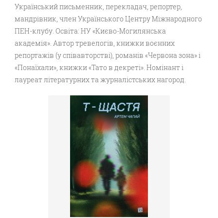
Український письменник, перекладач, репортер,
мандрівник, член Українського Центру Міжнародного
ПЕН-клубу. Освіта: НУ «Києво-Могилянська
академія». Автор тревелогів, книжки воєнних
репортажів (у співавторстві), романів «Червона зона» і
«Понаїхали», книжки «Тато в декреті». Номінант і
лауреат літературних та журналістських нагород.