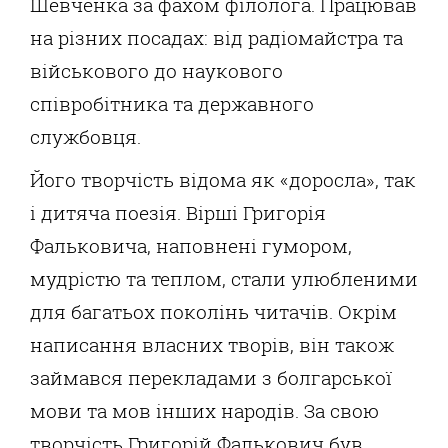
Шевченка за фахом філолога. Працював
на різних посадах: від радіомайстра та
військового до наукового
співробітника та державного
службовця.
Його творчість відома як «доросла», так
і дитяча поезія. Вірші Григорія
Фальковича, наповнені гумором,
мудрістю та теплом, стали улюбленими
для багатьох поколінь читачів. Окрім
написання власних творів, він також
займався перекладами з болгарської
мови та мов інших народів. За свою
творчість Григорій Фалькович був