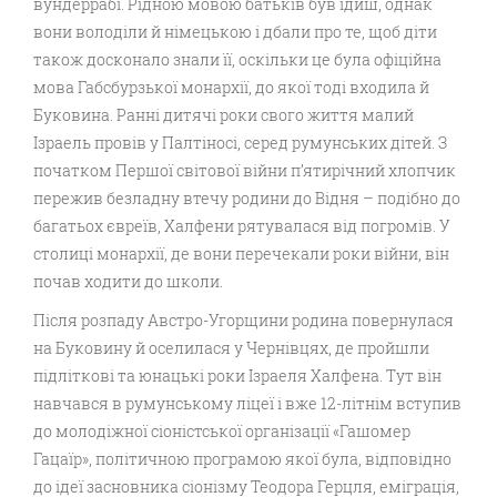
вундеррабі. Рідною мовою батьків був їдиш, однак
вони володіли й німецькою і дбали про те, щоб діти
також досконало знали її, оскільки це була офіційна
мова Габсбурзької монархії, до якої тоді входила й
Буковина. Ранні дитячі роки свого життя малий
Ізраель провів у Палтіносі, серед румунських дітей. З
початком Першої світової війни п’ятирічний хлопчик
пережив безладну втечу родини до Відня – подібно до
багатьох євреїв, Халфени рятувалася від погромів. У
столиці монархії, де вони перечекали роки війни, він
почав ходити до школи.
Після розпаду Австро-Угорщини родина повернулася
на Буковину й оселилася у Чернівцях, де пройшли
підліткові та юнацькі роки Ізраеля Халфена. Тут він
навчався в румунському ліцеї і вже 12-літнім вступив
до молодіжної сіоністської організації «Гашомер
Гацаїр», політичною програмою якої була, відповідно
до ідеї засновника сіонізму Теодора Герцля, еміграція,