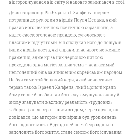
відгороджувався від світу й надовго замикався в собі.
Десь наприкінці 1950-х років І. Халфену вперше
потрапив до рук один з віршів Пауля Целана, який
вразив його незвичною поетичною образністю, а
надто своєюоголеною правдою, суголосною з
власними відчуттями. Він спонукав його до пошуків
інших віршів поета, які справили на нього не менше
враження, адже крізь них червоною ниткою
проходила одна магістральна тема – невгасимий,
невтоленний біль за знищеним єврейським народом.
Це був саме той болючий нерв, який ненастанно
терзав також Ізраеля Халфена, який щоночі краяв
йому серце й позбавляв його сну, змушував знову й
знову згадувати жахливу реальність «трудових»
таборів Трансністрії. Тільки згодом, через друзів, він
довідався, що автором цих віршів був уродженець
його рідного міста. Відтоді цей поет безроздільно
заполонить його життя, стане сенсом його існування.