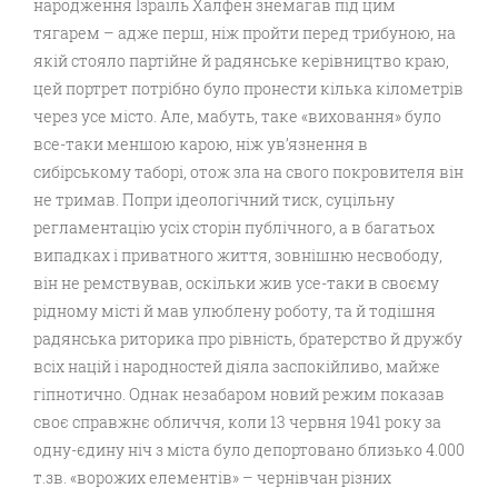
народження Ізраїль Халфен знемагав під цим
тягарем – адже перш, ніж пройти перед трибуною, на
якій стояло партійне й радянське керівництво краю,
цей портрет потрібно було пронести кілька кілометрів
через усе місто. Але, мабуть, таке «виховання» було
все-таки меншою карою, ніж ув’язнення в
сибірському таборі, отож зла на свого покровителя він
не тримав. Попри ідеологічний тиск, суцільну
регламентацію усіх сторін публічного, а в багатьох
випадках і приватного життя, зовнішню несвободу,
він не ремствував, оскільки жив усе-таки в своєму
рідному місті й мав улюблену роботу, та й тодішня
радянська риторика про рівність, братерство й дружбу
всіх націй і народностей діяла заспокійливо, майже
гіпнотично. Однак незабаром новий режим показав
своє справжнє обличчя, коли 13 червня 1941 року за
одну-єдину ніч з міста було депортовано близько 4.000
т.зв. «ворожих елементів» – чернівчан різних