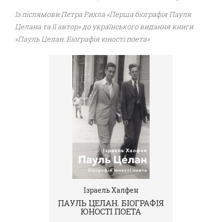
Із післямови Петра Рихла «Перша біографія Пауля
Целана та її автор» до українського видання книги
«Пауль Целан. Біографія юності поета»
Ізраель Халфен
ПАУЛЬ ЦЕЛАН. БІОГРАФІЯ
ЮНОСТІ ПОЕТА