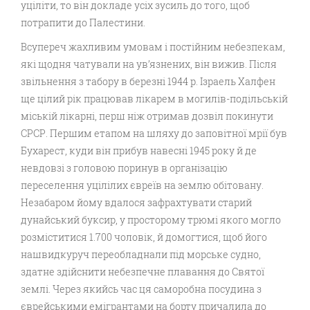
уціліти, то він докладе усіх зусиль до того, щоб
потрапити до Палестини.
Всупереч жахливим умовам і постійним небезпекам,
які щодня чатували на ув’язнених, він вижив. Після
звільнення з табору в березні 1944 р. Ізраель Халфен
ще цілий рік працював лікарем в могилів-подільській
міській лікарні, перш ніж отримав дозвіл покинути
СРСР. Першим етапом на шляху до заповітної мрії був
Бухарест, куди він прибув навесні 1945 року й де
невдовзі з головою поринув в організацію
переселення уцілілих євреїв на землю обітовану.
Незабаром йому вдалося зафрахтувати старий
дунайський буксир, у просторому трюмі якого могло
розміститися 1.700 чоловік, й домогтися, щоб його
нашвидкуруч переобладнали під морське судно,
здатне здійснити небезпечне плавання до Святої
землі. Через якийсь час ця саморобна посудина з
єврейськими емігрантами на борту причалила до