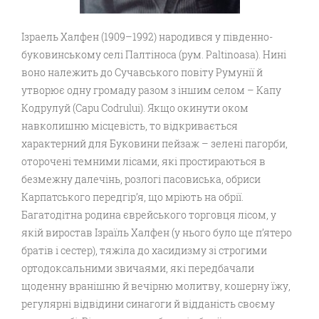
Ізраель Халфен (1909–1992) народився у південно-
буковинському селі Палтіноса (рум. Paltinoasa). Нині
воно належить до Сучавського повіту Румунії й
утворює одну громаду разом з іншим селом – Капу
Кодрулуй (Capu Codrului). Якщо окинути оком
навколишню місцевість, то відкривається
характерний для Буковини пейзаж – зелені пагорби,
оторочені темними лісами, які простираються в
безмежну далечінь, розлогі пасовиська, обриси
Карпатського передгір’я, що мріють на обрії.
Багатодітна родина єврейського торговця лісом, у
якій виростав Ізраїль Халфен (у нього було ще п’ятеро
братів і сестер), тяжіла до хасидизму зі строгими
ортодоксальними звичаями, які передбачали
щоденну вранішню й вечірню молитву, кошерну їжу,
регулярні відвідини синагоги й відданість своєму