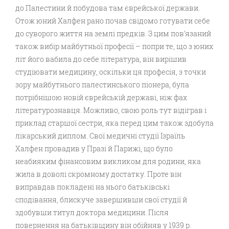
до Палестини й побудова там єврейської держави.
Отож юний Халфен рано почав свідомо готувати себе
до суворого життя на землі предків. З цим пов’язаний
також вибір майбутньої професії – попри те, що з юних
літ його вабила до себе література, він вирішив
студіювати медицину, оскільки ця професія, з точки
зору майбутнього палестинського піонера, була
потрібнішою новій єврейській державі, ніж фах
літературознавця. Можливо, свою роль тут відіграв і
приклад старшої сестри, яка перед цим також здобула
лікарський диплом. Свої медичні студії Ізраїль
Халфен провадив у Празі й Парижі, що було
неабияким фінансовим викликом для родини, яка
жила в доволі скромному достатку. Проте він
виправдав покладені на нього батьківські
сподівання, блискуче завершивши свої студії й
здобувши титул доктора медицини. Після
повернення на батьківщину він обійняв у 1939 р.