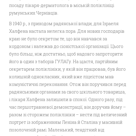
посаду лікаря-дерматолога в міській поліклініці
румунських Чернівців.
В 1940 р., з приходом радянської влади, для Ізраеля
Халфена настала нелегка пора. Для нових господарів
краю не було секретом те, що він навчався за
кордоном і належав до сіоністської організації. Цього
було більш, ніж достатньо, щоб надовго запроторити
його в один з таборів ГУЛАГу. На щастя, партійним
секретарем поліклініки, у якій він працював, був його
колишній однокласник, який вже ліцеїстом мав
комуністичні переконання. Отож він поручився перед
радянськими органами за свого шкільного товариша,
і лікаря Халфена залишили в спокої. Одного разу, під
час першотравневої демонстрації, він доручив йому –
разом зі сторожем поліклініки – нести під величезний
портрет із зображенням Леніна й Сталіна у масивній
позолоченій рамі. Маленький, тендітний від