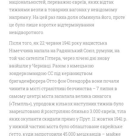
національностей, переважно євреїв, яких відтак
тижнями везли в товарних вагонах у невідомому
напрямку. На цей раз лиха доля обминула його, проте
це було лише коротке відтермінування
невідворотного.
Після того, як 22 червня 1941 року нацистська
Німеччина напала на Радянський Союз, румуни, на
той час сателіти Гітлера, через лічені дні знову
ввійшли у Чернівці. Разом з німецькою
зондеркомандою СС під керівництвом
бригаденфюрера Отто фон Олендорфа вони почали
чинити в місті страхітливі безчинства – 7 липня в
самому центрі міста запалала велика синагога
(«Темпль»), упродовж кількох наступних тижнів було
заарештовано й розстріляно близько 3.000 євреїв, тіла
яких окупанти скидали прямо у Прут. 11 жовтня 1941 р.
у нижній частині міста було облаштоване єврейське
ґетто, куди запроторили 45.000 мешканців – майже