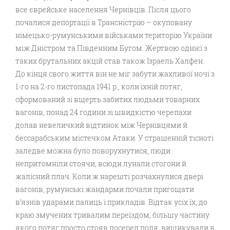
все єврейське населення Чернівців. Після цього
почалися депортації в Трансністрію – окуповану
німецько-румунськими військами територію України
між Дністром та Південним Бугом. Жертвою однієї з
таких брутальних акцій став також Ізраель Халфен.
До кінця свого життя він не міг забути жахливої ночі з
1-го на 2-го листопада 1941 р., коли їхній потяг,
сформований зі вщерть забитих людьми товарних
вагонів, понад 24 години зі швидкістю черепахи
долав невеличкий відтинок між Чернівцями й
бессарабським містечком Атаки. У страшенній тісноті
заледве можна було поворухнутися, люди
непритомніли стоячи, всюди лунали стогони й
жалісний плач. Коли ж нарешті розчахнулися двері
вагонів, румунські жандарми почали пригощати
в’язнів ударами палиць і прикладів. Відтак усіх їх, до
краю змучених тривалим переїздом, більшу частину
якого потяг просто стояв посеред поля, вишикували в