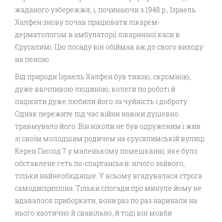
жаданого узбережжя, і, починаючи з 1948 р., Ізраель
Халфен знову почав працювати лікарем-
дерматологом в амбулаторії лікарняної каси в
Єрусалимі. Цю посаду він обіймав аж до свого виходу
на пенсію.
Від природи Ізраель Халфен був тихою, скромною,
дуже ввічливою людиною, колеги по роботі й
пацієнти дуже любили його за чуйність і доброту.
Однак пережите під час війни навіки душевно
травмувало його. Він ніколи не був одруженим і жив
зі своїм молодшим родичем на єрусалимській вулиці
Керен Гаєсод 7 у маленькому помешканні, яке було
обставлене геть по-спартанськи: нічого зайвого,
тільки найнеобхідніше. У всьому вгадувалася строга
самодисципліна. Тільки спогади про минуле йому не
вдавалося приборкати, вони раз по раз наринали на
нього хаотично й свавільно, й тоді він мовби