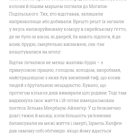
колони й пішим маршем погнали до Могилів-
Подільського. Тих, хто відставав, залишали
напризволяще або добивали. Врешті-решт їх загнали
у якусь напівзруйновану комору в єврейському ґетто,
де не було ні вікон, ні дверей, ба навіть підлоги, й де
вони, брудні, смертельно виснажені, сяк-так
влаштувалися на нічліг.
Відтак почалися не менш жахливі будні – з
примусовою працею, голодом, холодом, хворобами,
найстрашнішою з яких був висипний тиф, що косив
людей з брутальною нещадністю. Бувало, що
протягом кількох днів вимирали цілі родини. Тоді там
видихнула своє життя і 18-літня німецькомовна
поетеса Зельма Меербаум-Айзінґер. У ці безкінечно
довгі тижні й місяці, коли більшість ув’язнених
балансували на межі життя і смерті, Ізраель Халфен
дав самому собі обітницю: якщо йому вдасться