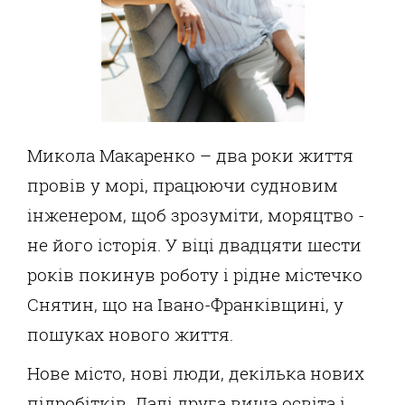
Микола Макаренко – два роки життя
провів у морі, працюючи судновим
інженером, щоб зрозуміти, моряцтво -
не його історія. У віці двадцяти шести
років покинув роботу і рідне містечко
Снятин, що на Івано-Франківщині, у
пошуках нового життя.
Нове місто, нові люди, декілька нових
підробітків. Далі друга вища освіта і