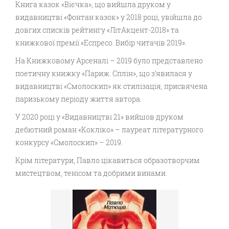
Книга казок «Вієчка», що вийшла друком у
видавництві «Фонтан казок» у 2018 році, увійшла до
довгих списків рейтингу «ЛітАкцент-2018» та
книжкової премії «Еспресо. Вибір читачів 2019».
На Книжковому Арсеналі – 2019 було представлено
поетичну книжку «Париж. Сплін», що з’явилася у
видавництві «Смолоскип» як стилізація, присвячена
паризькому періоду життя автора.
У 2020 році у «Видавництві 21» вийшов друком
дебютний роман «Кокліко» – лауреат літературного
конкурсу «Смолоскип» – 2019.
Крім літератури, Павло цікавиться образотворчим
мистецтвом, тенісом та добрими винами.