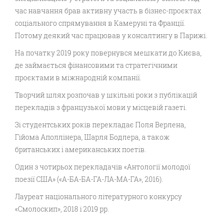
час навчання брав активну участь в бізнес-проєктах
соціального спрямування в Камеруні та Франції.
Потому деякий час працював у консалтингу в Парижі.
На початку 2019 року повернувся мешкати до Києва,
де займається фінансовими та стратегічними
проєктами в міжнародній компанії.
Творчий шлях розпочав у шкільні роки з публікацій
перекладів з французької мови у місцевій газеті.
Зі студентських років перекладає Поля Верлена,
Гійома Аполлінера, Шарля Бодлера, а також
британських і американських поетів.
Один з чотирьох перекладачів «Антології молодої
поезії США» («А-БА-БА-ГА-ЛА-МА-ГА», 2016).
Лауреат національного літературного конкурсу
«Смолоскип», 2018 і 2019 рр.