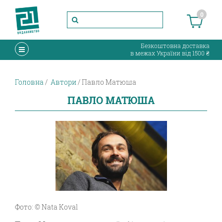
0
Безкоштовна доставка
в межах України від 1500 ₴
Головна
Автори
Павло Матюша
ПАВЛО МАТЮША
Фото: © Nata Koval