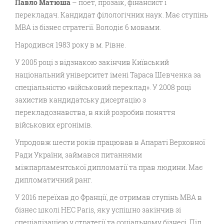
Павло Матюша
– поет, прозаїк, фінансист і
перекладач. Кандидат філологічних наук. Має ступінь
МВА із бізнес стратегії. Володіє 6 мовами.
Народився 1983 року в м. Рівне.
У 2005 році з відзнакою закінчив Київський
національний університет імені Тараса Шевченка за
спеціальністю «військовий переклад». У 2008 році
захистив кандидатську дисертацію з
перекладознавства, в якій розробив поняття
військових ергонімів.
Упродовж шести років працював в Апараті Верховної
Ради України, займався питаннями
міжпарламентської дипломатії та прав людини. Має
дипломатичний ранг.
У 2016 переїхав до Франції, де отримав ступінь МВА в
бізнес школі HEC Paris, яку успішно закінчив зі
спеціалізацією у стратегії та соціальному бізнесі. Під