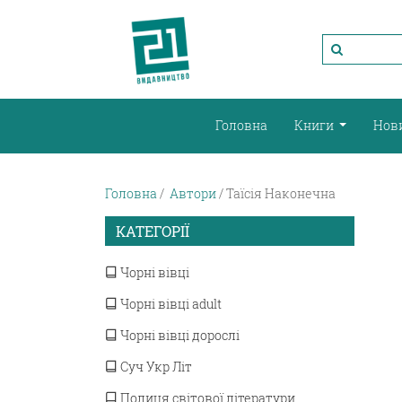
Головна
Книги
Нов
Головна
Автори
Таїсія Наконечна
КАТЕГОРІЇ
Чорні вівці
Чорні вівці adult
Чорні вівці дорослі
Суч Укр Літ
Полиця світової літератури