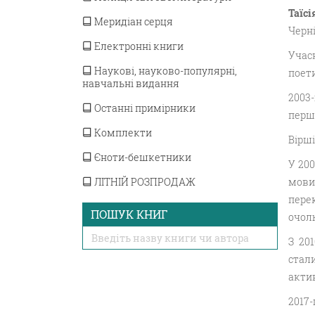
Таїс
Меридіан серця
Черні
Електронні книги
Учас
Наукові, науково-популярні,
поети
навчальні видання
2003
Останні примірники
першо
Комплекти
Вірші
Єноти-бешкетники
У 200
ЛІТНІЙ РОЗПРОДАЖ
мови
пере
ПОШУК КНИГ
очол
З 20
стал
актив
2017