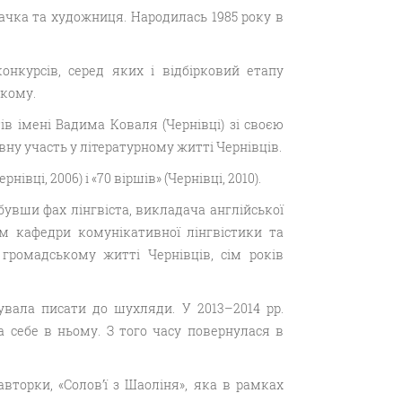
чка та художниця. Народилась 1985 року в
нкурсів, серед яких і відбірковий етапу
ькому.
в імені Вадима Коваля (Чернівці) зі своєю
вну участь у літературному житті Чернівців.
івці, 2006) і «70 віршів» (Чернівці, 2010).
бувши фах лінгвіста, викладача англійської
м кафедри комунікативної лінгвістики та
громадському житті Чернівців, сім років
жувала писати до шухляди. У 2013–2014 рр.
а себе в ньому. З того часу повернулася в
вторки, «Солов’ї з Шаоліня», яка в рамках