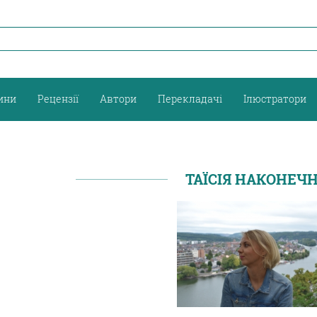
ини
Рецензії
Автори
Перекладачі
Ілюстратори
ТАЇСІЯ НАКОНЕЧ