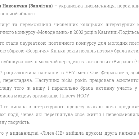
ія Наконечна (Заплітна)
– українська письменниця, переклада
вецькій області.
ниця та переможниця численних юнацьких літературних ко
чного конкурсу «Молоде вино» в 2002 році в Кам’янці-Подільс
-го стала лауреаткою поетичного конкурсу для молодих поеті
ю збіркою «Безріччя». Кілька років поспіль потому брала акти
 публікувалися в місцевій періодиці та антологіях «Вигране» (Черн
7 році закінчила навчання в ЧНУ імені Юрія Федьковича, здо
, перекладача. Наступних вісім років працювала асистенто
кладу того ж вишу і паралельно брала активну участь у 
ювала місцеву організацію Пласту-НСОУ.
10-го випала з літературного процесу взагалі, хоча продов
ися події, через які переглянула своє життя і переосмислил
ну творчість.
-го у видавництві «Лілея-НВ» вийшла друком друга книжка а