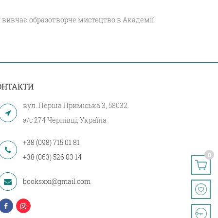
кож вивчає образотворче мистецтво в Академії
ОНТАКТИ
вул. Перша Приміська 3, 58032.
а/с 274 Чернівці, Україна
+38 (098) 715 01 81
0
+38 (063) 526 03 14
booksxxi@gmail.com