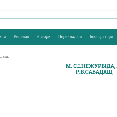
ини
Рецензії
Автори
Перекладачі
Ілюстратори
бадаш,
М. С.І.НЕЖУРБІДА,,
Р.В.САБАДАШ,