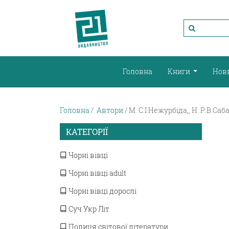
Головна
Книги
Нов
Головна
Автори
М. С.І.Нежурбіда,, Н. Р.В.Са
КАТЕГОРІЇ
Чорні вівці
Чорні вівці adult
Чорні вівці дорослі
Суч Укр Літ
Полиця світової літератури