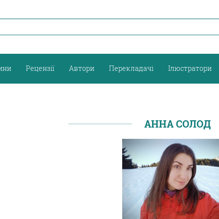
ини
Рецензії
Автори
Перекладачі
Ілюстратори
АННА СОЛОД