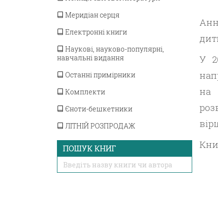
Меридіан серця
Анн
Електронні книги
дит
Наукові, науково-популярні,
У 2
навчальні видання
нап
Останні примірники
на 
Комплекти
роз
Єноти-бешкетники
вір
ЛІТНІЙ РОЗПРОДАЖ
Кни
ПОШУК КНИГ