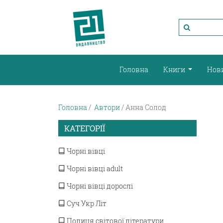
Головна
Книги
Нов
Головна
Автори
Анна Солод
КАТЕГОРІЇ
Чорні вівці
Чорні вівці adult
Чорні вівці дорослі
Суч Укр Літ
Полиця світової літератури