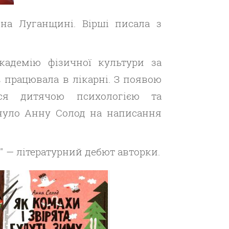
 на Луганщині. Вірші писала з
кадемію фізичної культури за
в працювала в лікарні. З появою
ся дитячою психологією та
нуло Анну Солод на написання
" — літературний дебют авторки.