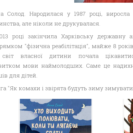
а Солод. Народилася у 1987 році, виросла
инства, але ніколи не друкувалася.
013 році закінчила Харківську державну а
рямком "фізична реабілітація", майже 8 рокі
світ власної дитини почала цікавити
витком мови наймолодших. Саме це надих
шів для дітей.
га "Як комахи і звірята будуть зиму зимувати