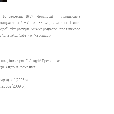
 10 вересня 1987, Чернівці) — українська
. Аспірантка ЧНУ ім. Ю. Федьковича. Пише
лодої літератури міжнародного поетичного
iteratur Cafe" (м. Чернівці).
нко, ілюстрації: Андрій Гречанюк.
ції: Андрій Гречанюк.
радла" (2006р).
ові (2009 р.).