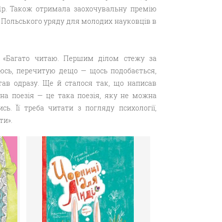
11р. Також отримала заохочувальну премію
 Польського уряду для молодих науковців в
: «Багато читаю. Першим ділом стежу за
ююсь, перечитую дещо — щось подобається,
ав одразу. Ще й сталося так, що написав
ина поезія — це така поезія, яку не можна
. Її треба читати з погляду психології,
ти».