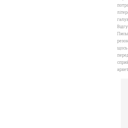
потр
літе
галуз
Відгу
Пись
резо
щось
пере
спри
архет