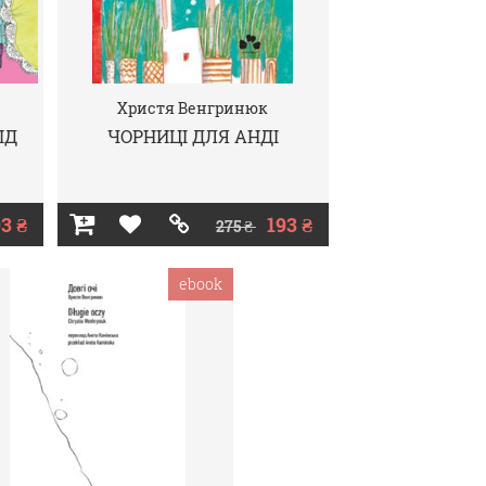
Христя Венгринюк
ІД
ЧОРНИЦІ ДЛЯ АНДІ
3 ₴
193 ₴
275 ₴
ebook