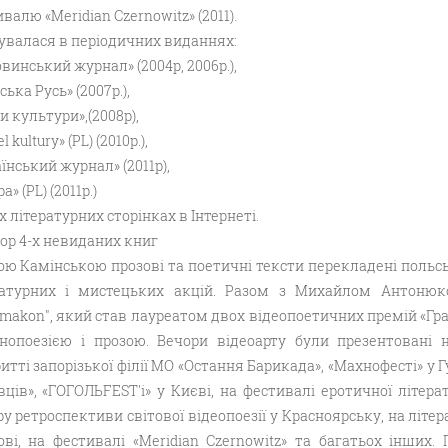
валю «Meridian Czernowitz» (2011).
увалася в періодичних виданнях:
винський журнал» (2004р, 2006р.),
ська Русь» (2007р.),
и культури»,(2008р),
l kultury» (PL) (2010р.),
їнський журнал» (2011р),
a» (PL) (2011р.)
х літературних сторінках в Інтернеті.
ор 4-х невиданих книг
ою Камінською прозові та поетичні тексти перекладені польсь
ратурних і мистецьких акцій. Разом з Михайлом Антонюк
makon", який став лауреатом двох відеопоетичних премій «Грак» 
інопоезією і прозою. Вечори відеоарту були презентовані 
итті запорізької філії МО «Остання Барикада», «Махнофесті» 
ців», «ГОГОЛЬFEST'і» у Києві, на фестивалі еротичної літера
у ретроспективи світової відеопоезії у Красноярську, на літ
ові, на фестивалі «Meridian Czernowitz» та багатьох інших.