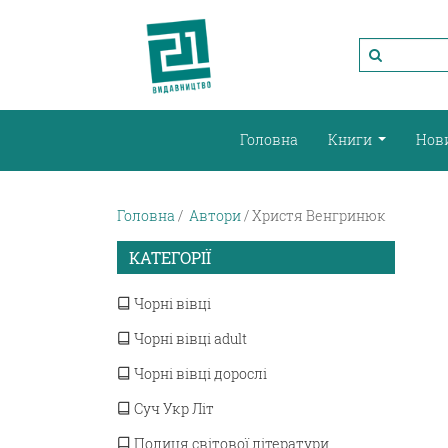
Головна
Книги
Нов
Головна
Автори
Христя Венгринюк
КАТЕГОРІЇ
Чорні вівці
Чорні вівці adult
Чорні вівці дорослі
Суч Укр Літ
Полиця світової літератури