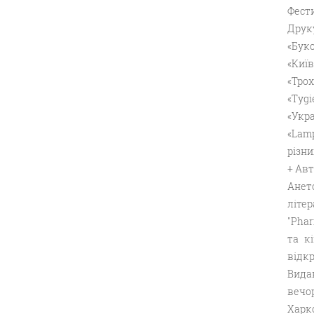
Фести
Друк
«Буко
«Київ
«Трох
«Tygie
«Укра
«Lamp
різни
+ Авт
Анет
літе
"Phar
та к
відкр
Видав
вечор
Харк