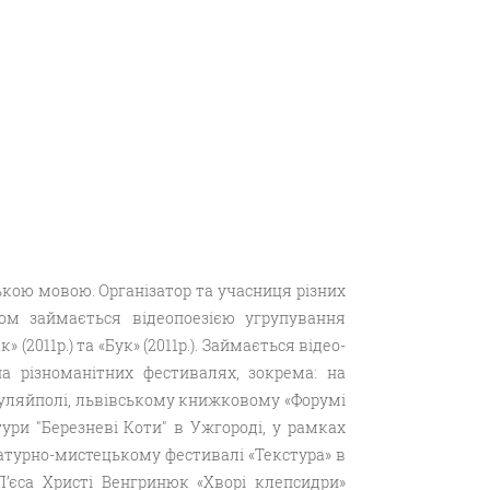
кою мовою. Організатор та учасниця різних
ом займається відеопоезією угрупування
(2011р.) та «Бук» (2011р.). Займається відео-
на різноманітних фестивалях, зокрема: на
у Гуляйполі, львівському книжковому «Форумі
тури "Березневі Коти" в Ужгороді, у рамках
ературно-мистецькому фестивалі «Текстура» в
 П’єса Христі Венгринюк «Хворі клепсидри»