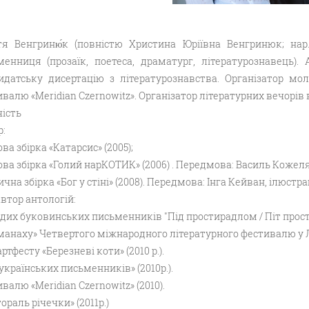
стя Венгриню́к (повністю Христина Юріївна Венгринюк; нар.
менниця (прозаїк, поетеса, драматург, літературознавець)
идатську дисертацію з літературознавства. Організатор мо
валю «Meridian Czernowitz». Організатор літературних вечорів в "L
ість
:
ва збірка «Катарсис» (2005);
ва збірка «Голий нарКОТИК» (2006) . Передмова: Василь Кожеля
чна збірка «Бог у стіні» (2008). Передмова: Інга Кейван, ілюстра
втор антологій:
их буковинських письменників "Під простирадлом / Піт прости
анаху» Четвертого міжнародного літературного фестивалю у Льв
ртфесту «Березневі коти» (2010 р.).
українських письменників» (2010р.).
валю «Meridian Czernowitz» (2010).
ораль річечки» (2011р.)