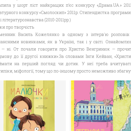
апила у шорт ліст найкращих п’єс конкурсу «Драма.UA.» 20
ратурного конкурсу «Смолоскип» 2011р. Стипендистка програми
і літературознавства (2010-2011рр.)
ки про творчість
менник Василь Кожелянко в одному з інтерв'ю розповів
нансними новинками, як в Україні, так і у світі. Ознайомл
 — ні. От почали говорити про Христю Венгринюк — прочит
дмову до її другої книжки».За словами Інги Кейван, «Христ
ймати на перший погляд чи дотик. У неї треба вчитуватись
ипіки, міфології, тому що по-іншому просто неможливо збагну