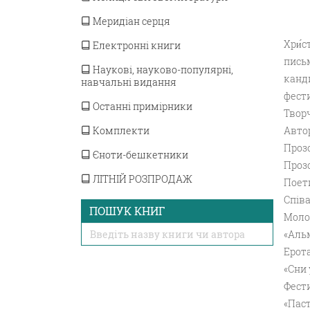
Меридіан серця
Хри́
Електронні книги
пись
Наукові, науково-популярні,
канд
навчальні видання
фести
Останні примірники
Творч
Автор
Комплекти
Прозо
Єноти-бешкетники
Прозо
ЛІТНІЙ РОЗПРОДАЖ
Поети
Співа
ПОШУК КНИГ
Молод
«Альм
Ерота
«Сни 
Фести
«Паст