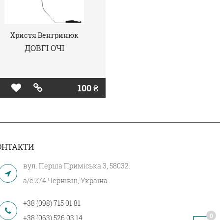
Христя Венгринюк
ДОВГІ ОЧІ
100 ₴
ОНТАКТИ
вул. Перша Приміська 3, 58032.
а/с 274 Чернівці, Україна
+38 (098) 715 01 81
0
+38 (063) 526 03 14