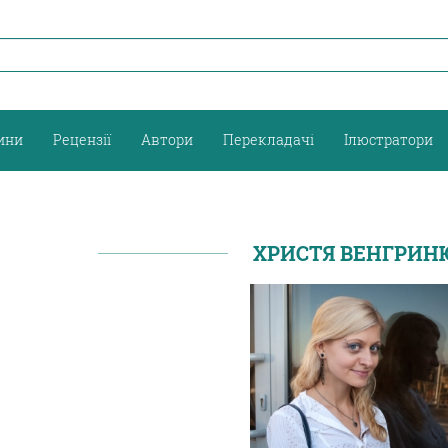
ини
Рецензії
Автори
Перекладачі
Ілюстратори
ХРИСТЯ ВЕНГРИН