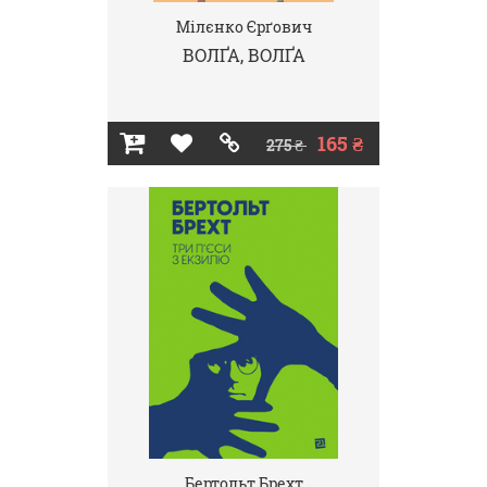
Мілєнко Єрґович
ВОЛҐА, ВОЛҐА
165 ₴
275 ₴
Бертольт Брехт