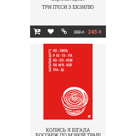
ТРИ П’ЄСИ З ЕКЗИЛЮ
245 ₴
350 ₴
КОЛИСЬ Я БІГАЛА
БОСОНІЖ ПО М'ЯКІЙ ТРАВІ