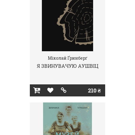
Міколай Ґринберґ
Я ЗВИНУВАЧУЮ АУШВІЦ
210 ₴