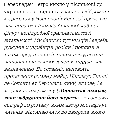
Перекладач Петро Рихло у післямові до
українського видання зазначає: «
У романі
«Горностай у Чорнополі» Реццорі пропонує
нам справжній «маґрібінський кабінет
фігур» непідробної оригінальності й
вітальності. Ми бачимо тут німців і євреїв,
румунів й українців, росіян і поляків, а
також представників інших народностей,
національність яких заледве піддається
визначенню. До останніх належить
протагоніст роману майор Ніколаус Тільді
де Солонта ет Верошаґа, який, власне, і є
«горностаєм» роману
(«Горностай вмирає,
коли забруднено його шерсть»
,
– говорить
епіграф до роману, яким автор містифікує
читачів, відсилаючи їх до джерела, якого