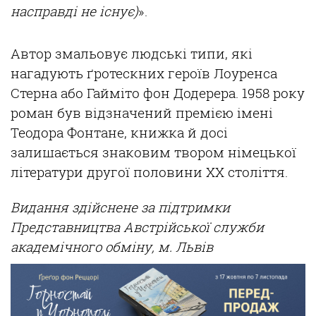
насправді не існує)
».
Автор змальовує людські типи, які
нагадують ґротескних героїв Лоуренса
Стерна або Гайміто фон Додерера. 1958 року
роман був відзначений премією імені
Теодора Фонтане, книжка й досі
залишається знаковим твором німецької
літератури другої половини ХХ століття.
Видання здійснене за підтримки
Представництва Австрійської служби
академічного обміну, м. Львів