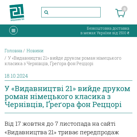
0
Безкоштовна доставка
в межах України від 1500 ₴
Головна
Новини
У «Видавництві 21» вийде друком роман німецького
класика з Чернівців, Ґреґора фон Реццорі
18.10.2024
У «Видавництві 21» вийде друком
роман німецького класика з
Чернівців, Ґреґора фон Реццорі
Від 17 жовтня до 7 листопада на сайті
«Видавництва 21» триває передпродаж