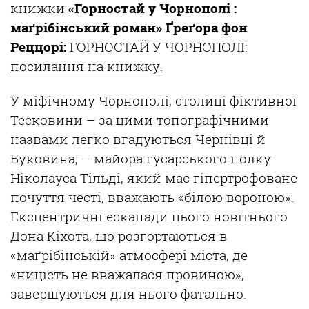
книжки
«Горностай у Чорнополі :
маґрібінський роман» Ґреґора фон
Реццорі:
ГОРНОСТАЙ У ЧОРНОПОЛІ:
посилання на книжку.
У міфічному Чорнополі, столиці фіктивної
Тесковини – за цими топографічними
назвами легко вгадуються Чернівці й
Буковина, – майора гусарського полку
Ніколауса Тільді, який має гіпертрофоване
почуття честі, вважають «білою вороною».
Ексцентричні ескапади цього новітнього
Дона Кіхота, що розгортаються в
«маґрібінській» атмосфері міста, де
«ницість не вважалася провиною»,
завершуються для нього фатально.