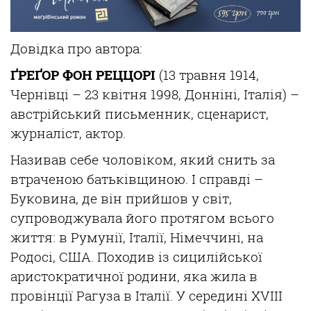
Довідка про автора:
ҐРЕҐОР ФОН РЕЦЦОРІ
(13 травня 1914,
Чернівці – 23 квітня 1998, Донніні, Італія) –
австрійський письменник, сценарист,
журналіст, актор.
Називав себе чоловіком, який снить за
втраченою батьківщиною. І справді –
Буковина, де він прийшов у світ,
супроводжувала його протягом всього
життя: в Румунії, Італії, Німеччині, на
Родосі, США. Походив із сицилійської
аристократичної родини, яка жила в
провінції Рагуза в Італії. У середині XVIII