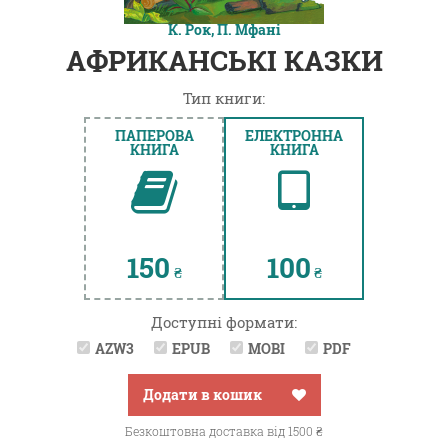
К. Рок, П. Мфані
АФРИКАНСЬКІ КАЗКИ
Тип книги:
ПАПЕРОВА
ЕЛЕКТРОННА
КНИГА
КНИГА
150
100
₴
₴
Доступні формати:
AZW3
EPUB
MOBI
PDF
Додати в кошик
Безкоштовна доставка від 1500 ₴