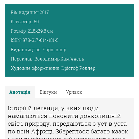
Рік видання:
2017
К-ть стор.:
60
Розмір:
21,8х29,8 см
ISBN:
978-617-614-181-5
Видавництво:
Чорні вівці
Переклад:
Володимир Кам'янець
Художнє оформлення:
Крістоф Родлер
Анотація
Відгуки
Уривок
Історії й легенди, у яких люди
намагаються пояснити довколишній
світ і природу, передаються з уст в уста
по всій Африці. Збереглося багато казок
і притч африканської народності теке з