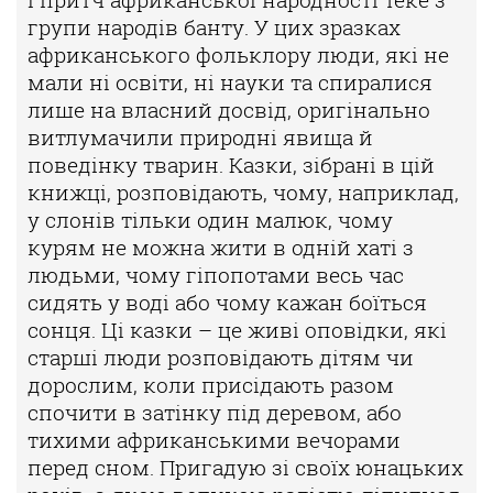
групи народів банту. У цих зразках
африканського фольклору люди, які не
мали ні освіти, ні науки та спиралися
лише на власний досвід, оригінально
витлумачили природні явища й
поведінку тварин. Казки, зібрані в цій
книжці, розповідають, чому, наприклад,
у слонів тільки один малюк, чому
курям не можна жити в одній хаті з
людьми, чому гіпопотами весь час
сидять у воді або чому кажан боїться
сонця. Ці казки – це живі оповідки, які
старші люди розповідають дітям чи
дорослим, коли присідають разом
спочити в затінку під деревом, або
тихими африканськими вечорами
перед сном. Пригадую зі своїх юнацьких