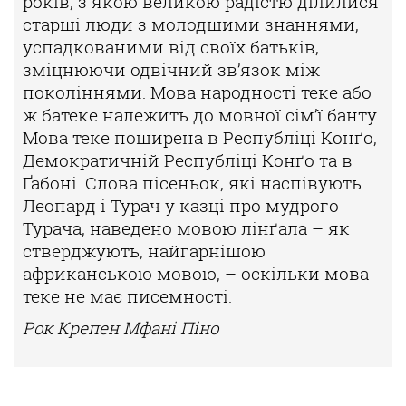
років, з якою великою радістю ділилися
старші люди з молодшими знаннями,
успадкованими від своїх батьків,
зміцнюючи одвічний зв’язок між
поколіннями. Мова народності теке або
ж батеке належить до мовної сім’ї банту.
Мова теке поширена в Республіці Конґо,
Демократичній Республіці Конґо та в
Ґабоні. Слова пісеньок, які наспівують
Леопард і Турач у казці про мудрого
Турача, наведено мовою лінґала – як
стверджують, найгарнішою
африканською мовою, – оскільки мова
теке не має писемності.
Рок Крепен Мфані Піно