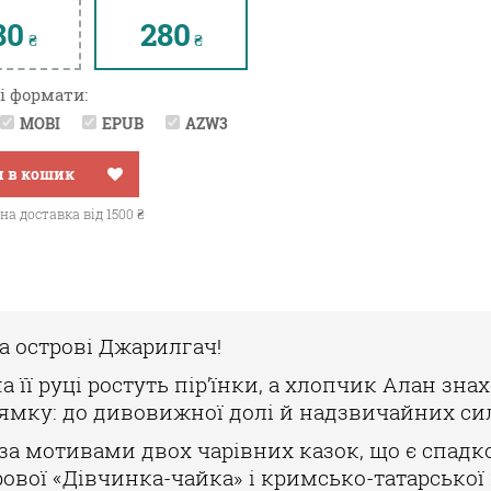
80
280
₴
₴
і формати:
MOBI
EPUB
AZW3
 в кошик
а доставка від 1500 ₴
а острові Джарилгач!
а її руці ростуть пір’їнки, а хлопчик Алан зн
рямку: до дивовижної долі
й надзвичайних сил.
 за мотивами двох чарівних казок, що є спад
рової «Дівчинка-чайка» і кримсько-
татарської