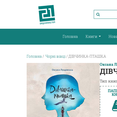
Головна
Книги
Нов
Головна
Чорні вівці
ДІВЧИНКА-ПТАШКА
Оксана 
ДІВ
Тип книг
ПАП
КН