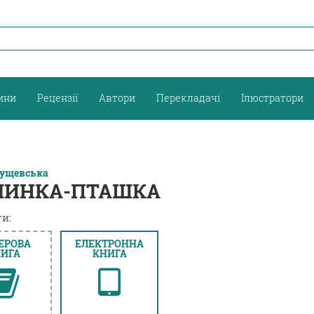
ини
Рецензії
Автори
Перекладачі
Ілюстратори
Лущевська
ЧИНКА-ПТАШКА
и:
ЕРОВА
ЕЛЕКТРОННА
ИГА
КНИГА