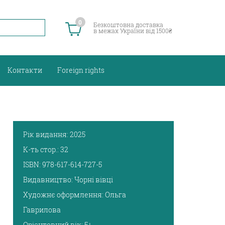
0
Безкоштовна доставка
в межах України від 1500₴
Контакти
Foreign rights
Рік видання:
2025
К-ть стор.:
32
ISBN:
978-617-614-727-5
Видавництво:
Чорні вівці
Художнє оформлення:
Ольга
Гаврилова
Орієнтовний вік:
5+