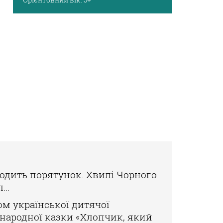
аходить
порятунок. Хвилі Чорного
..
ком
української дитячої
 народної казки «Хлопчик, який