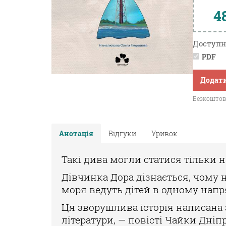
4
Доступн
PDF
Додати
Безкоштовн
Анотація
Відгуки
Уривок
Такі дива могли статися тільки н
Дівчинка Дора дізнається, чому н
моря ведуть дітей в одному нап
Ця зворушлива історія написана
літератури, — повісті Чайки Дніп