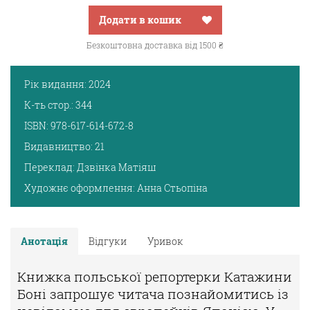
Додати в кошик
Безкоштовна доставка від 1500 ₴
Рік видання:
2024
К-ть стор.:
344
ISBN:
978-617-614-672-8
Видавництво:
21
Переклад:
Дзвінка Матіяш
Художнє оформлення:
Анна Стьопіна
Анотація
Відгуки
Уривок
Книжка польської репортерки Катажини
Боні запрошує читача познайомитись із