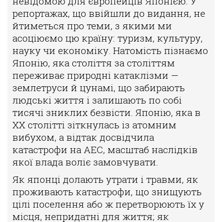
невідомою для європейців Японією. У
репортажах, що ввійшли до видання, не
йтиметься про теми, з якими ми
асоціюємо цю країну: туризм, культуру,
науку чи економіку. Натомість пізнаємо
Японію, яка століття за століттям
переживає природні катаклізми —
землетруси й цунамі, що забирають
людські життя і залишають по собі
тисячі зниклих безвісти. Японію, яка в
ХХ столітті зіткнулась із атомним
вибухом, а відтак досвідчила
катастрофи на АЕС, масштаб наслідків
якої влада воліє замовчувати.
Як японці долають утрати і травми, як
проживають катастрофи, що знищують
цілі поселення або ж перетворюють їх у
місця, непридатні для життя; як