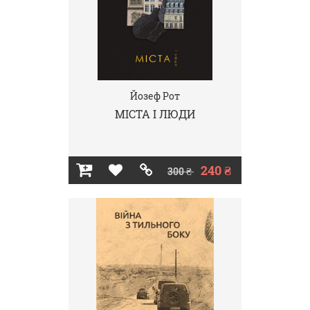
Йозеф Рот
МІСТА І ЛЮДИ
240 ₴
300 ₴