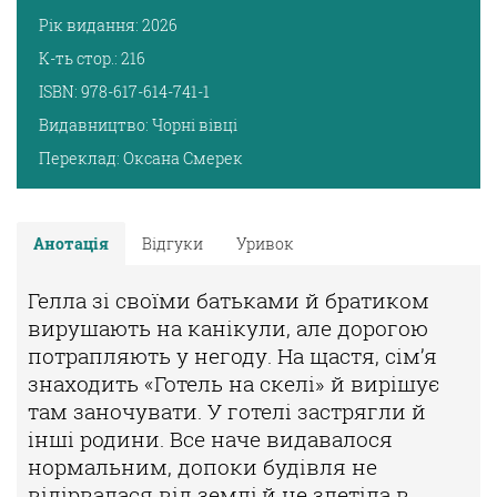
Рік видання:
2026
К-ть стор.:
216
ISBN:
978-617-614-741-1
Видавництво:
Чорні вівці
Переклад:
Оксана Смерек
Анотація
Відгуки
Уривок
Гелла зі своїми батьками й братиком
вирушають на канікули, але доро
гою
потрапляють у негоду. На щастя, сім’я
знаходить «Готель на ске
лі» й вирішує
там заночувати. У готелі застрягли й
інші родини. Все
наче видавалося
нормальним, допоки будівля не
відірвалася від землі
й не злетіла в