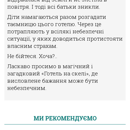
повітря. І тоді всі батьки зникли.
Діти намагаються разом розгадати
таємницю цього готелю. Через
це
потрапляють у всілякі небезпечні
ситуації, у яких доводиться про
тистояти
власним страхам.
Не бійтеся. Хоча?..
Ласкаво просимо в магічний і
загадковий «Готель на скелі», де
ви
словлене бажання може бути
небезпечним.
МИ РЕКОМЕНДУЄМО