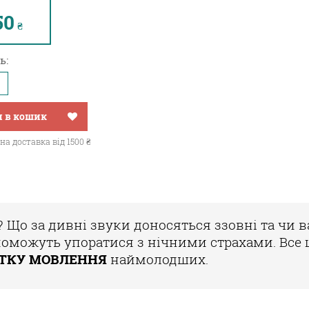
50
₴
ь:
 в кошик
а доставка від 1500 ₴
?
Що за дивні звуки доносяться ззовні та чи в
оможуть упоратися з нічними страхами.
Все 
ИТКУ МОВЛЕННЯ
наймолодших.