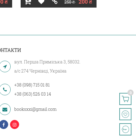
0 ₴
200 ₴
250 ₴
ОНТАКТИ
вул. Перша Приміська 3, 58032.
а/с 274 Чернівці, Україна
+38 (098) 715 01 81
0
+38 (063) 526 03 14
booksxxi@gmail.com