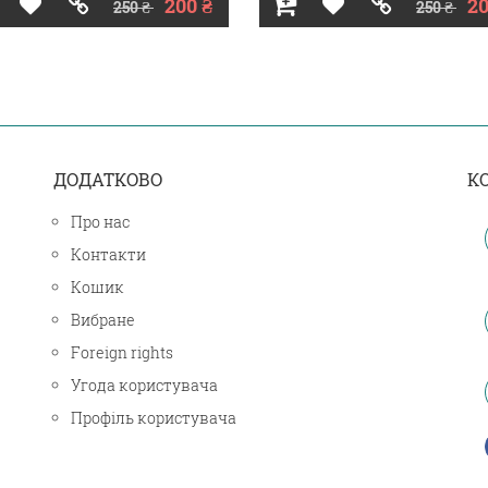
200 ₴
20
250 ₴
250 ₴
ДОДАТКОВО
К
Про нас
Контакти
Кошик
Вибране
Foreign rights
Угода користувача
Профіль користувача