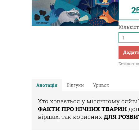
2
Кількіст
Додати
Безкоштовн
Анотація
Відгуки
Уривок
Хто ховається у місячному сяйві
ФАКТИ ПРО НІЧНИХ ТВАРИН
доп
віршах,
так корисних
ДЛЯ РОЗВ