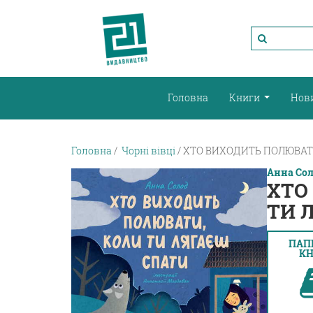
Головна
Книги
Нов
Головна
Чорні вівці
ХТО ВИХОДИТЬ ПОЛЮВАТИ
Анна Со
ХТО
ТИ 
ПАП
КН