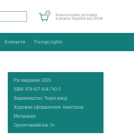
0
Безкоштовна доставка
в межах України від 1500₴
Контакти
Foreign rights
Рік видання:
2026
ISBN:
978-617-614-743-5
Видавництво:
Чорні вівці
Художнє оформлення:
Анастасія
Молдаван
Орієнтовний вік:
0+