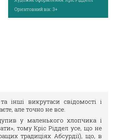
Орієнтовний вік:
3+
 та інші викрутаси свідомості і
єте, але точно не все.
оцупив у маленького хлопчика і
ати», тому Кріс Ріддел усе, що не
ащих традиціях Абсурдії), що, в