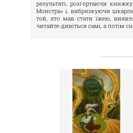
результаті, розгортаючи книжк
Монстра» і, вибрязкуючи шкарпе
той, хто мав стати їжею, вияв
читайте-дивіться самі, а потім с