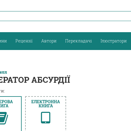
ини
Рецензії
Автори
Перекладачі
Ілюстратори
делл
ЕРАТОР АБСУРДІЇ
и:
ЕРОВА
ЕЛЕКТРОННА
ИГА
КНИГА