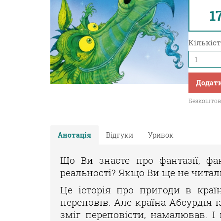
1
Кількіст
Додати
Безкоштовн
Анотація
Відгуки
Уривок
Що Ви знаєте про фантазії, фан
реальності? Якщо Ви ще не читали 
Це історія про пригоди в краї
переповів. Але країна Абсурдія і
зміг переповісти, намалював. І