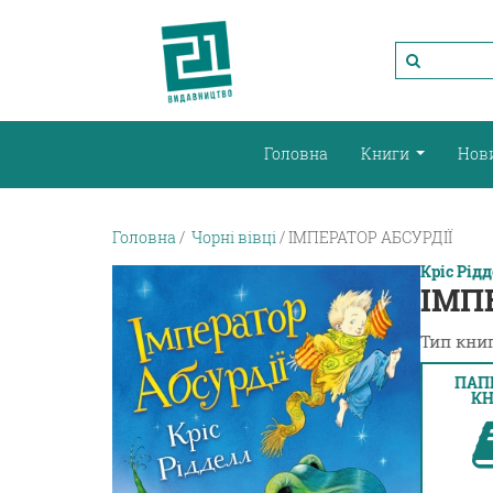
Головна
Книги
Нов
Головна
Чорні вівці
ІМПЕРАТОР АБСУРДІЇ
Кріс Рід
ІМП
Тип книг
ПАП
КН