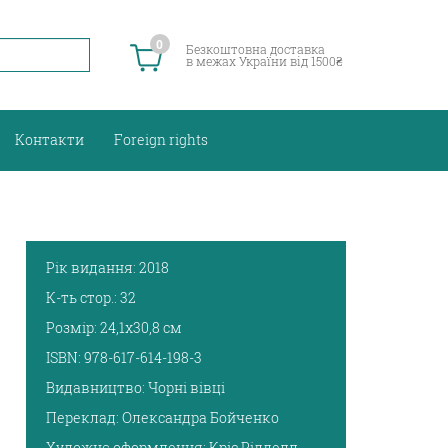
0
Безкоштовна доставка
в межах України від 1500₴
Контакти
Foreign rights
Рік видання:
2018
К-ть стор.:
32
Розмір:
24,1х30,8 см
ISBN:
978-617-614-198-3
Видавництво:
Чорні вівці
Переклад:
Олександра Бойченко
Художнє оформлення:
Кріс Рідделл