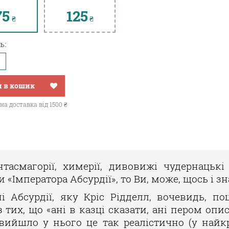
75
125
₴
₴
ь:
 в кошик
а доставка від 1500 ₴
тасмагорії, химерії, дивовижі чудернацькі
«Імператора Абсурдії», то Ви, може, щось і зна
ні Абсурдії, яку Кріс Рідделл, вочевидь, п
з тих, що «ані в казці сказати, ані пером опис
 вийшло у нього це так реалістично (у найкр