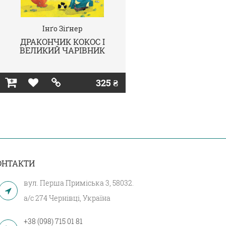
Інґо Зіґнер
ДРАКОНЧИК КОКОС І
ВЕЛИКИЙ ЧАРІВНИК
325 ₴
ОНТАКТИ
вул. Перша Приміська 3, 58032.
а/с 274 Чернівці, Україна
+38 (098) 715 01 81