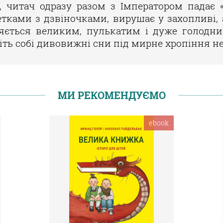
у, читач одразу разом з Імператором падає 
тками з дзвіночками, вирушає у захопливі, 
ляється великим, пулькатим і дуже голодн
ніть собі дивовижні сни під мирне хропіння не
МИ РЕКОМЕНДУЄМО
ebook