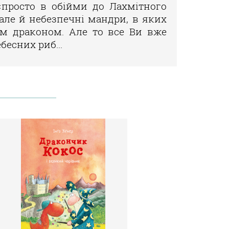
«просто в обійми до Лахмітного
але й небезпечні мандри, в яких
им драконом. Але то все Ви вже
бесних риб...