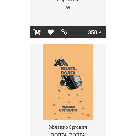
W
350 ₴
Мілєнко Єрґович
ВОЛҐА, ВОЛҐА