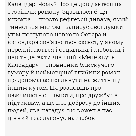
Календар.
Чому? Про це довідаєтеся на
сторінках роману. Здавалося б, ця
книжка — про
сто рефлексії дивака, який
тиняється містом і записує свої думки,
утім посту
пово навколо Оскара й
календаря зав’язується сюжет, у якому
переплітаються
і соціальна, і любовна, і
навіть детективна лінії. «Мене звуть
Календар» — спов
нений блискучого
гумору й неймовірної глибини роман,
що допомагає погля
нути на життя під
іншим кутом. Ця розповідь про
важливість спільноти, про
дружбу та
підтримку, а ще про доброту до інших
людей, яка нагадує, що кожен
з нас
цінний і заслуговує на любов.