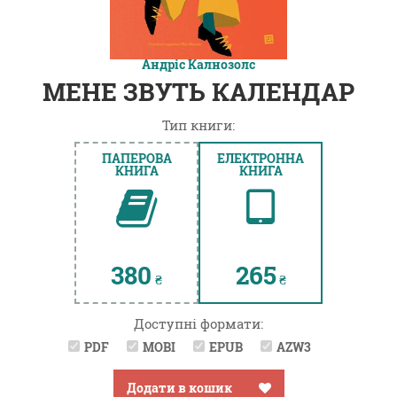
Андріс Калнозолс
МЕНЕ ЗВУТЬ КАЛЕНДАР
Тип книги:
ПАПЕРОВА
ЕЛЕКТРОННА
КНИГА
КНИГА
380
265
₴
₴
Доступні формати:
PDF
MOBI
EPUB
AZW3
Додати в кошик