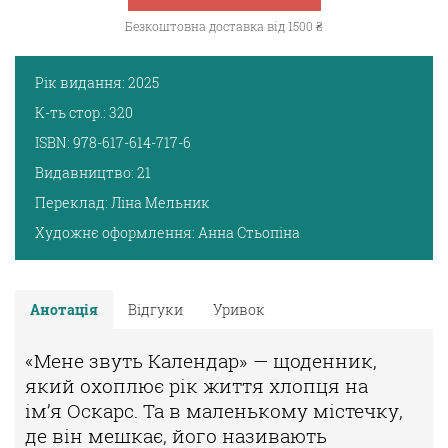
Безкоштовна доставка від 1500 ₴
Рік видання:
2025
К-ть стор.:
320
ISBN:
978-617-614-717-6
Видавництво:
21
Переклад:
Ліна Мельник
Художнє оформлення:
Анна Стьопіна
Анотація
Відгуки
Уривок
«Мене звуть Календар» — щоденник,
який охоплює рік життя хлопця на
ім’я
Оскарс. Та в маленькому містечку,
де він мешкає, його називають