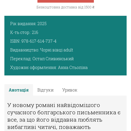
Безкоштовна доставка від 1500 ₴
Рік видання:
2025
К-ть стор.:
216
ISBN:
978-617-614-737-4
Видавництво:
Чорні вівці adult
Переклад:
Остап Сливинський
Художнє оформлення:
Анна Стьопіна
Анотація
Відгуки
Уривок
У новому романі найвідомішого
сучасного болгарського письменника
є
все, за що його віддавна люблять
вибагливі читачі, поважають