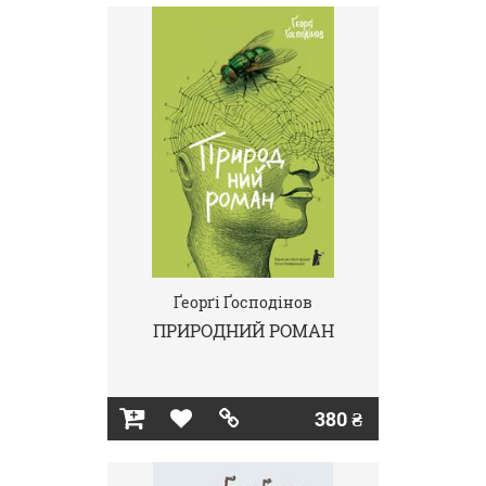
Ґеорґі Ґосподінов
ПРИРОДНИЙ РОМАН
380 ₴