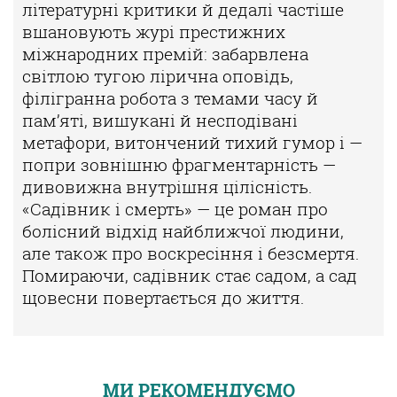
літера
турні критики й дедалі частіше
вшановують журі престижних
міжна
родних премій: забарвлена
світлою тугою лірична оповідь,
філігранна
робота з темами часу й
пам’яті, вишукані й несподівані
метафори, витон
чений тихий гумор і —
попри зовнішню фрагментарність —
дивовижна
внутрішня цілісність.
«Садівник і смерть» — це роман про
болісний
відхід найближчої людини,
але також про воскресіння і безсмертя.
По
мираючи, садівник стає садом, а сад
щовесни повертається до життя.
МИ РЕКОМЕНДУЄМО