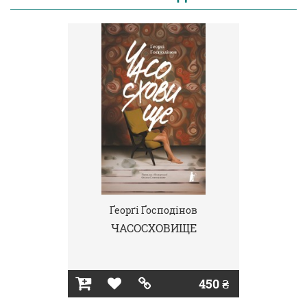
Ґеорґі Ґосподінов
ЧАСОСХОВИЩЕ
450 ₴