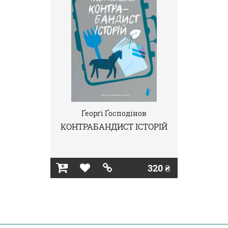
Ґеорґі Ґосподінов
КОНТРАБАНДИСТ ІСТОРІЙ
320 ₴