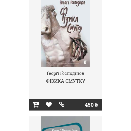
Ґеорґі Ґосподінов
ФІЗИКА СМУТКУ
450 ₴