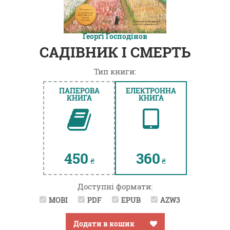
Ґеорґі Ґосподінов
САДІВНИК І СМЕРТЬ
Тип книги:
ПАПЕРОВА
ЕЛЕКТРОННА
КНИГА
КНИГА
450
360
₴
₴
Доступні формати:
MOBI
PDF
EPUB
AZW3
Додати в кошик