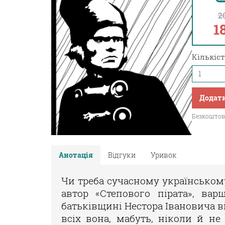
2
1
Кількіст
Додати
Безкоштовн
Анотація
Відгуки
Уривок
Чи треба сучасному українському
автор «Степового пірата», вар
батьківщині Нестора Івановича в
всіх вона, мабуть, ніколи й не