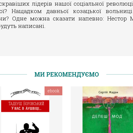
скравіших лідерів нашої соціальної революці
ої? Нащадком давньої козацької вольниц
їни? Одне можна сказати напевно: Нестор 
будуть написані.
МИ РЕКОМЕНДУЄМО
ebook