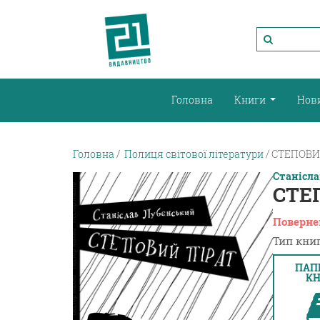
Головна
Книги
Нов
Головна
Полиця світової літератури
СТЕПОВИ
Станісл
СТЕ
Поверне
Тип книг
ПАП
КН