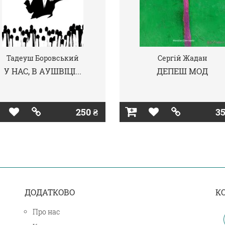
Тадеуш Боровський
Сергій Жадан
У НАС, В АУШВІЦІ...
ДЕПЕШ МОД
250 ₴
35
ДОДАТКОВО
К
Про нас