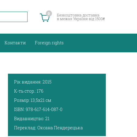
0
Безкоштовна доставка
в межах України від 1500₴
Контакти
Foreign rights
Рік видання:
2015
К-ть стор.:
176
Розмір:
13,5х21 см
ISBN:
978-617-614-087-0
Видавництво:
21
Переклад:
Оксана Пендерецька