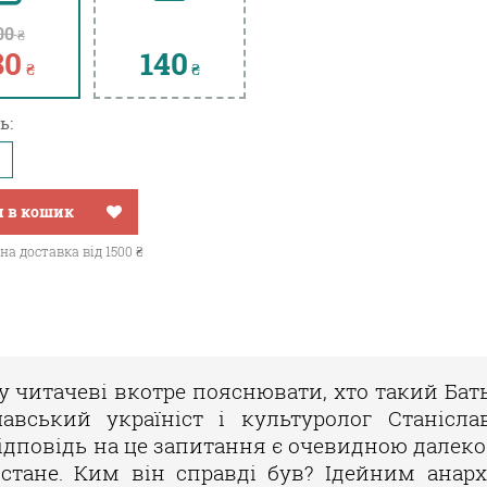
00
₴
80
140
₴
₴
ь:
 в кошик
а доставка від 1500 ₴
 читачеві вкотре пояснювати, хто такий Бать
шавський україніст і культуролог Станісл
ідповідь на це запитання є очевидною далеко 
 стане. Ким він справді був? Ідейним анар