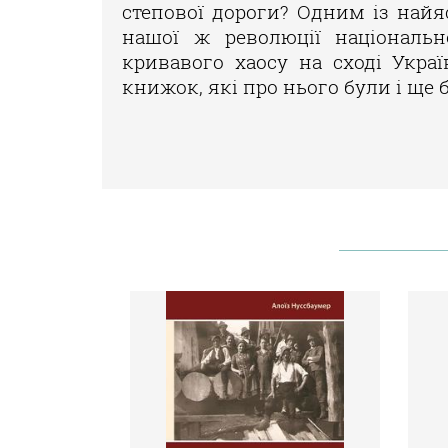
степової дороги? Одним із найя
нашої ж революції національн
кривавого хаосу на сході Укра
книжок, які про нього були і ще 