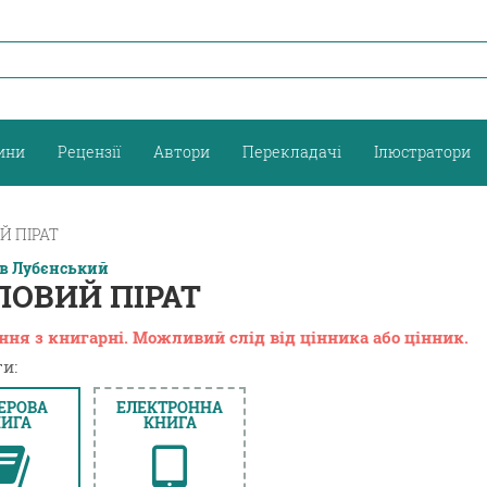
ини
Рецензії
Автори
Перекладачі
Ілюстратори
Й ПІРАТ
ав Лубєнський
ПОВИЙ ПІРАТ
ння з книгарні. Можливий слід від цінника або цінник.
и:
ЕРОВА
ЕЛЕКТРОННА
ИГА
КНИГА