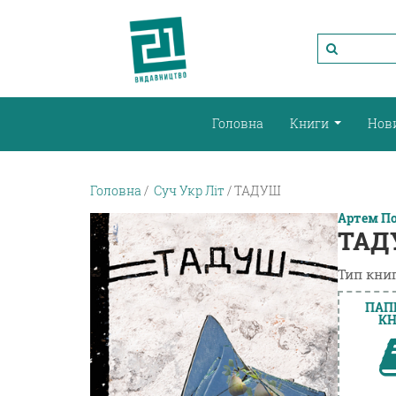
Головна
Книги
Нов
Головна
Суч Укр Літ
ТАДУШ
Артем П
ТАД
Тип книг
ПАП
КН