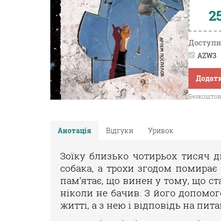
2
Доступн
AZW3
Додати
Безкоштовн
Анотація
Відгуки
Уривок
Зоїку близько чотирьох тисяч дн
собака, а трохи згодом помирає 
пам’ятає, що винен у тому, що ста
ніколи не бачив. З його допомог
житті, а з нею і відповідь на пи