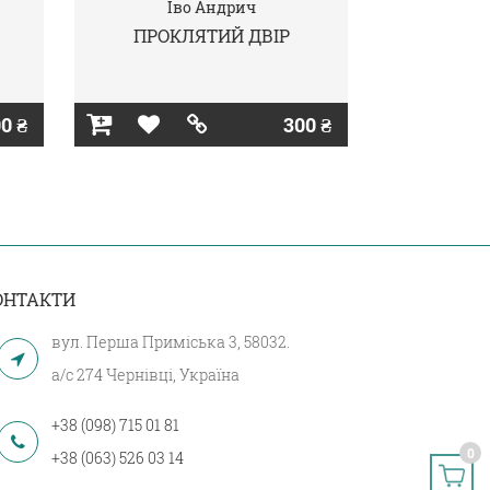
Іво Андрич
ПРОКЛЯТИЙ ДВІР
0 ₴
300 ₴
ОНТАКТИ
вул. Перша Приміська 3, 58032.
а/с 274 Чернівці, Україна
+38 (098) 715 01 81
0
+38 (063) 526 03 14