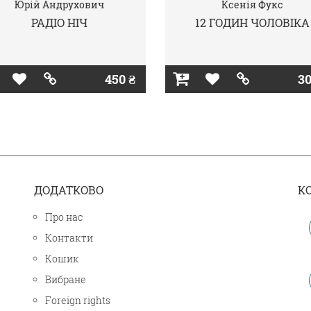
Юрій Андрухович
Ксенія Фукс
РАДІО НІЧ
12 ГОДИН ЧОЛОВІКА
450 ₴
30
ДОДАТКОВО
К
Про нас
Контакти
Кошик
Вибране
Foreign rights