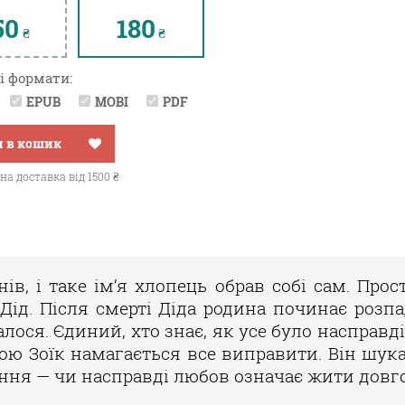
50
180
₴
₴
і формати:
EPUB
MOBI
PDF
 в кошик
а доставка від 1500 ₴
ів, і таке ім’я хлопець обрав собі сам. Прос
Дід. Після смерті Діда родина починає розпа
лося. Єдиний, хто знає, як усе було насправді
ою Зоїк намагається все виправити. Він шука
тання — чи насправді любов означає жити довг