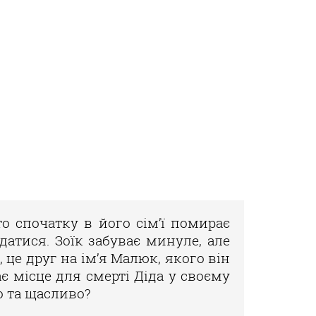
то спочатку в його сім’ї помирає
датися. Зоїк забуває минуле, але
, це друг на ім’я Малюк, якого він
є місце для смерті Діда у своєму
о та щасливо?