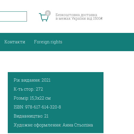
0
Безкоштовна доставка
в межах України від 1500₴
Контакти
Foreign rights
Рік видання:
2021
К-ть стор.:
272
Розмір:
15,3х22 см
ISBN:
978-617-614-320-8
Видавництво:
21
Художнє оформлення:
Анна Стьопіна