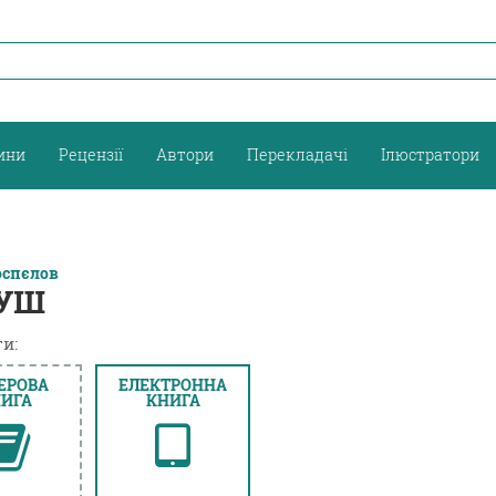
ини
Рецензії
Автори
Перекладачі
Ілюстратори
оспєлов
УШ
и:
ЕРОВА
ЕЛЕКТРОННА
ИГА
КНИГА