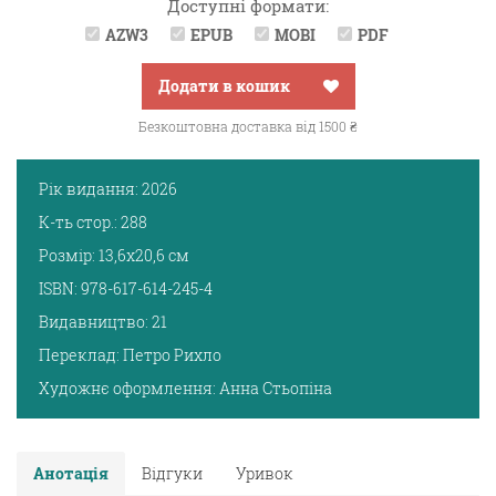
Доступні формати:
AZW3
EPUB
MOBI
PDF
Додати в кошик
Безкоштовна доставка від 1500 ₴
Рік видання:
2026
К-ть стор.:
288
Розмір:
13,6х20,6 см
ISBN:
978-617-614-245-4
Видавництво:
21
Переклад:
Петро Рихло
Художнє оформлення:
Анна Стьопіна
Анотація
Відгуки
Уривок