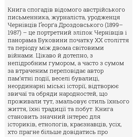
Книга спогадів відомого австрійського
письменника, журналіста, уродженця
Чернівців Ґеорґа Дроздовського (1899–
1987) – це портретний зліпок Чернівців і
панорама Буковини початку ХХ століття
та періоду між двома світовими
війнами. Цікаво й дотепно, з
непідробним гумором, а часто з сумом
за втраченим переповідає автор
пам’ятні події, веселі бувалиці,
неординарні міські історії, відтворює
звичаї та обряди народностей, що
проживали тут, змальовує стиль їхнього
життя, їхні традиції та побут. Книга
становить значний інтерес для
істориків, етнологів, краєзнавців, усіх,
хто прагне більше довідатись про