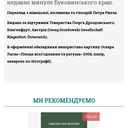
недавнє минуле Буковинського краю.
Переклад з німецької, післямова та ґлосарій Петра Рихла.
Видано за підтримки Товариства Ґеорґа Дроздовського,
Клаґенфурт, Австрія (Georg Drozdowski Gesellschaft
Klagenfurt, Österreich).
В оформленні обкладинки використано картину Оскара
Ласке «Площа возз’єднання та ратуша» (1934, папір,
акварель по літографії).
МИ РЕКОМЕНДУЄМО
ebook