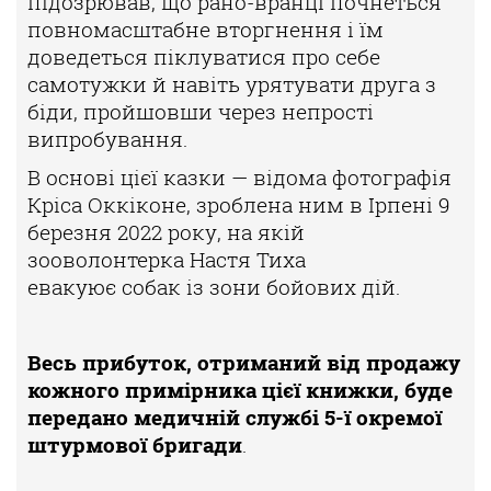
підозрював,
що рано-вранці почнеться
повномасштабне вторгнення і їм
доведеться
піклуватися про себе
самотужки й навіть урятувати друга з
біди, пройшовши
через непрості
випробування.
В основі цієї казки — відома фотографія
Кріса Оккіконе, зроблена ним
в Ірпені 9
березня 2022 року, на якій
зооволонтерка Настя Тиха
евакуює
собак із зони бойових дій.
Весь прибуток, отриманий від продажу
кожного примірника цієї книжки, буде
передано медичній службі 5-ї окремої
штурмової бригади
.