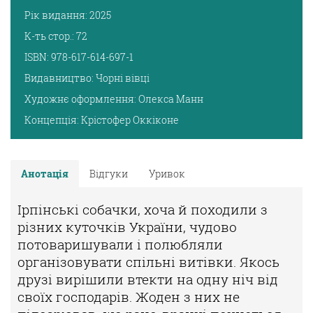
Рік видання:
2025
К-ть стор.:
72
ISBN:
978-617-614-697-1
Видавництво:
Чорні вівці
Художнє оформлення:
Олекса Манн
Концепція:
Крістофер Оккіконе
Анотація
Відгуки
Уривок
Ірпінські собачки, хоча й походили з
різних куточків України, чудово
пото
варишували і полюбляли
організовувати спільні витівки. Якось
друзі вирі
шили втекти на одну ніч від
своїх господарів. Жоден з них не