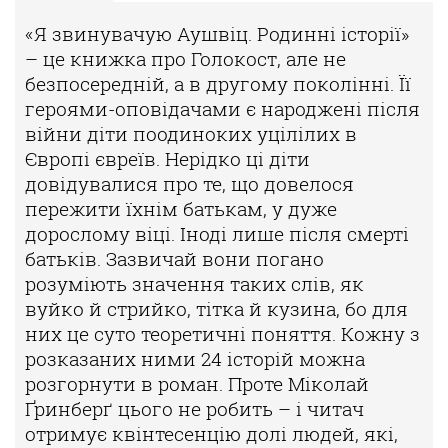
«Я звинувачую Аушвіц. Родинні історії»
– це книжка про Голокост, але не
безпосередній, а в другому поколінні. Її
героями-оповідачами є народжені після
війни діти поодиноких уцілілих в
Європі євреїв. Нерідко ці діти
довідувалися про те, що довелося
пережити їхнім батькам, у дуже
дорослому віці. Іноді лише після смерті
батьків. Зазвичай вони погано
розуміють значення таких слів, як
вуйко й стрийко, тітка й кузина, бо для
них це суто теоретичні поняття. Кожну з
розказаних ними 24 історій можна
розгорнути в роман. Проте Міколай
Ґринберґ цього не робить – і читач
отримує квінтесенцію долі людей, які,