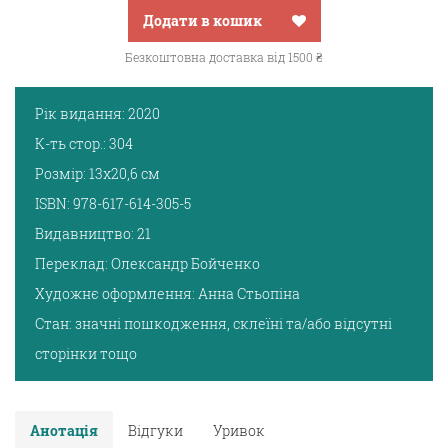
Додати в кошик
Безкоштовна доставка від 1500 ₴
Рік видання:
2020
К-ть стор.:
304
Розмір:
13х20,6 см
ISBN:
978-617-614-305-5
Видавництво:
21
Переклад:
Олександр Бойченко
Художнє оформлення:
Анна Стьопіна
Стан:
значні пошкодження, склеїні та/або відсутні
сторінки тощо
Анотація
Відгуки
Уривок