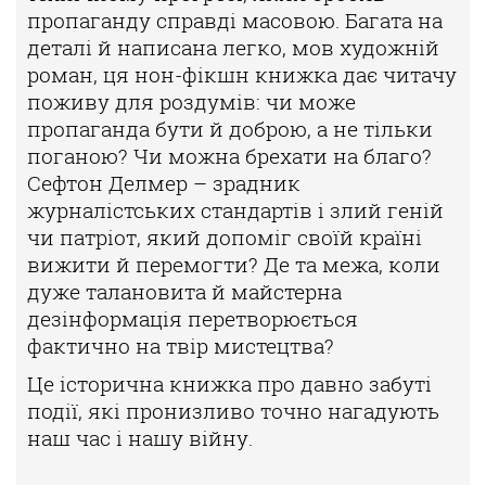
пропаганду справді масовою. Багата на
деталі й написана легко, мов художній
роман, ця нон-фікшн книжка дає читачу
поживу для роздумів: чи може
пропаганда бути й доброю, а не тільки
поганою? Чи можна брехати на благо?
Сефтон Делмер – зрадник
журналістських стандартів і злий геній
чи патріот, який допоміг своїй країні
вижити й перемогти? Де та межа, коли
дуже талановита й майстерна
дезінформація перетворюється
фактично на твір мистецтва?
Це історична книжка про давно забуті
події, які пронизливо точно нагадують
наш час і нашу війну.