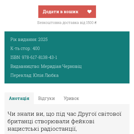
Додати в кошик
Безкоштовна доставка від 1500 ₴
Рік видання:
2025
К-ть стор.:
400
ISBN:
978-617-8138-43-1
Видавництво:
Меридіан Черновіц
Переклад:
Юлія Любка
Анотація
Відгуки
Уривок
Чи знали ви, що під час Другої світової
британці створювали фейкові
нацистські радіостанції,