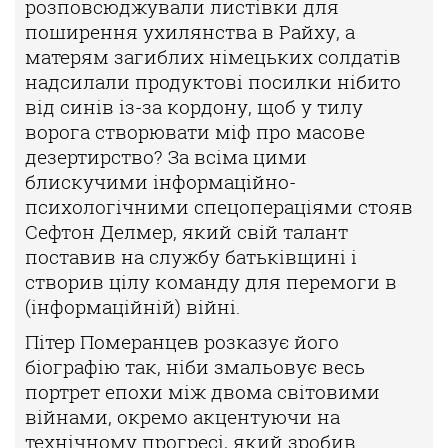
розповсюджували листівки для
поширення ухилянства в Райху, а
матерям загиблих німецьких солдатів
надсилали продуктові посилки нібито
від синів із-за кордону, щоб у тилу
ворога створювати міф про масове
дезертирство? За всіма цими
блискучими інформаційно-
психологічними спецопераціями стояв
Сефтон Делмер, який свій талант
поставив на службу батьківщині і
створив цілу команду для перемоги в
(інформаційній) війні.
Пітер Померанцев розказує його
біографію так, ніби змальовує весь
портрет епохи між двома світовими
війнами, окремо акцентуючи на
технічному прогресі, який зробив