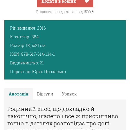
Додати в кошик
Безкоштовна доставка від 1500 ₴
Рік видання:
2016
К-ть стор.:
384
Розмір:
13,5х21 см
ISBN:
978-617-614-134-1
Видавництво:
21
Переклад:
Юрко Прохасько
Анотація
Відгуки
Уривок
Родинний епос, що докладно й
лаконічно, шалено і все ж прискіпливо
точно в деталях розповідає про долі