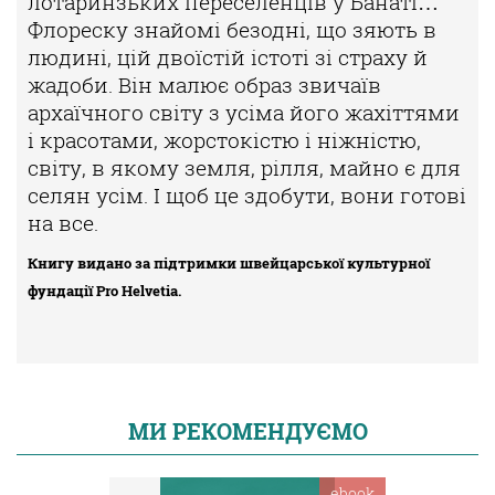
лотаринзьких переселенців у Банаті…
Флореску знайомі безодні, що зяють в
людині, цій двоїстій істоті зі страху й
жадоби. Він малює образ звичаїв
архаїчного світу з усіма його жахіттями
і красотами, жорстокістю і ніжністю,
світу, в якому земля, рілля, майно є для
селян усім. І щоб це здобути, вони готові
на все.
Книгу видано за підтримки швейцарської культурної
фундації Pro Helvetia.
МИ РЕКОМЕНДУЄМО
ebook