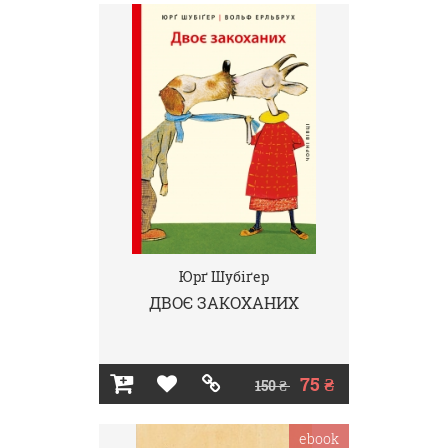
Юрґ Шубіґер
ДВОЄ ЗАКОХАНИХ
75 ₴
150 ₴
ebook