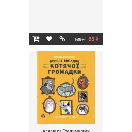
65 ₴
130 ₴
Аґнєшка Стельмашик