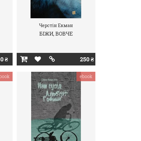
Черстін Екман
БІЖИ, ВОВЧЕ
0 ₴
250 ₴
book
ebook