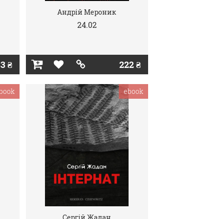
Андрій Мероник
24.02
3 ₴
222 ₴
book
ebook
Сергій Жадан