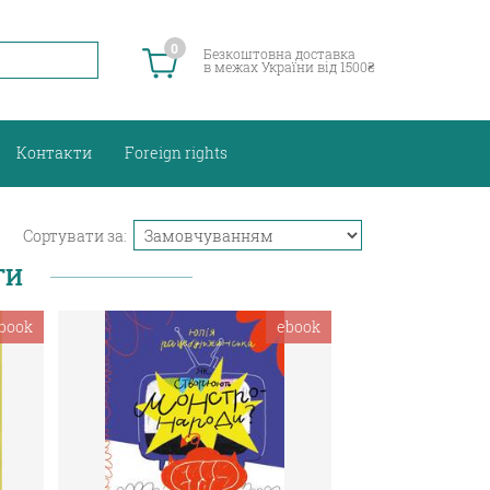
0
Безкоштовна доставка
в межах України від 1500₴
Контакти
Foreign rights
Сортувати за:
ГИ
book
ebook