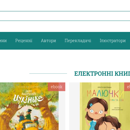
ини
Рецензії
Автори
Перекладачі
Ілюстратори
ЕЛЕКТРОННІ КНИ
ebook
e