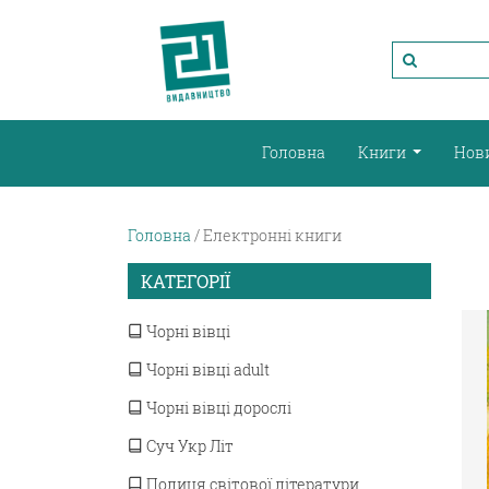
Головна
Книги
Нов
Головна
Електронні книги
КАТЕГОРІЇ
Чорні вівці
Чорні вівці adult
Чорні вівці дорослі
Суч Укр Літ
Полиця світової літератури