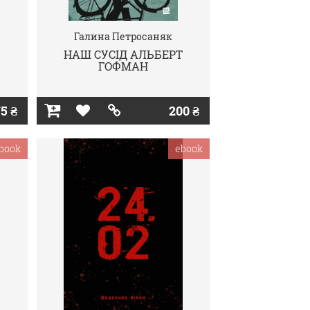
Галина Петросаняк
НАШ СУСІД АЛЬБЕРТ
ГОФМАН
5 ₴
200 ₴
book
ebook