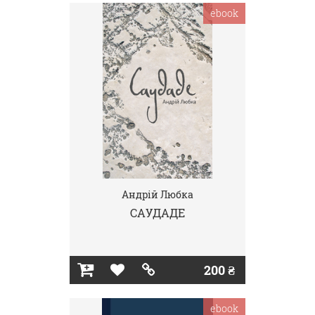
ebook
Андрій Любка
САУДАДЕ
200 ₴
ebook