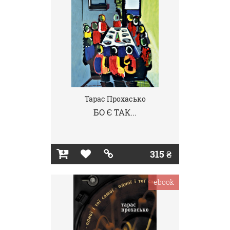
Тарас Прохасько
БО Є ТАК...
315 ₴
ebook